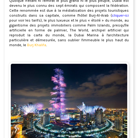
Quoique n'étant ni l'émirat le plus grand ni le plus peuplé, Dubai est
devenu le plus connu des sept émirats qui composent la fédération.
Cette renommée est due à la médiatisation des projets touristiques
construits dans sa capitale, comme l'hôtel Burj-Al-Arab (
cliquer-ici
pour voir les tarifs), le plus luxueux et le plus « étoilé » du monde, au
gigantisme des projets immobiliers comme Palm Islands, presqu'île
artificielle en forme de palmier, The World, archipel artificiel qui
reproduit la carte du monde, la Dubai Marina à l'architecture
particulière et démesurée, sans oublier l'immeuble le plus haut du
monde, le
Burj Khalifa
.