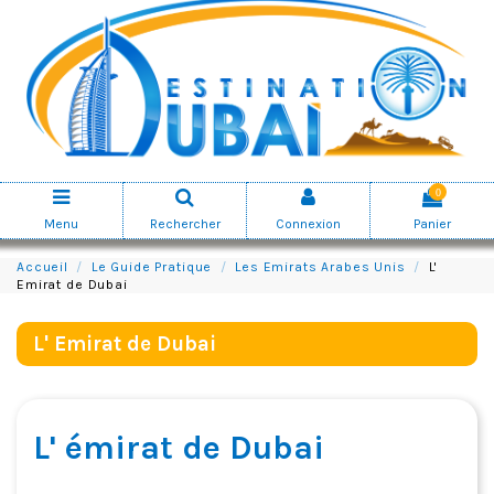
0
Menu
Rechercher
Connexion
Panier
Accueil
Le Guide Pratique
Les Emirats Arabes Unis
L'
Emirat de Dubai
L' Emirat de Dubai
L' émirat de Dubai