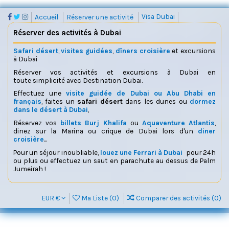
Accueil
Réserver une activité
Visa Dubai
Réserver des activités à Dubai
Safari désert
,
visites guidées
,
dîners croisière
et excursions
à Dubai
Réserver vos activités et excursions à Dubai en
toute simplicité avec Destination Dubai.
Effectuez une
visite guidée de Dubai ou Abu Dhabi en
français
, faites un
safari désert
dans les dunes ou
dormez
dans le désert à Dubai
,
Réservez vos
billets Burj Khalifa
ou
Aquaventure Atlantis
,
dinez sur la Marina ou crique de Dubai lors d'un
diner
croisière
...
Pour un séjour inoubliable,
louez une Ferrari à Dubai
pour 24h
ou plus ou effectuez un saut en parachute au dessus de Palm
Jumeirah !
EUR €
Ma Liste (
0
)
Comparer des activités (
0
)