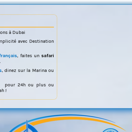
ions à Dubai
mplicité avec Destination
français
, faites un
safari
,
s
, dinez sur la Marina ou
pour 24h ou plus ou
h !