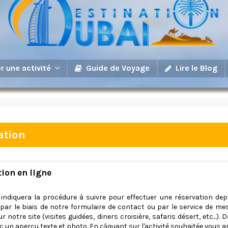
Guide de Voyage
Lire le Blog
r une activité
ation
ion en ligne
s indiquera la procédure à suivre pour effectuer une réservation dep
r le biais de notre formulaire de contact ou par le service de mess
 notre site (visites guidées, diners croisière, safaris désert, etc...
 un aperçu texte et photo. En cliquant sur l'activité souhaitée vous ar