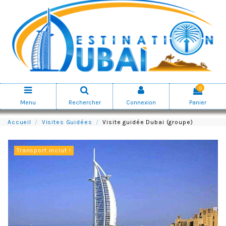
0
Menu
Rechercher
Connexion
Panier
Accueil
Visites Guidées
Visite guidée Dubai (groupe)
Transport inclut !