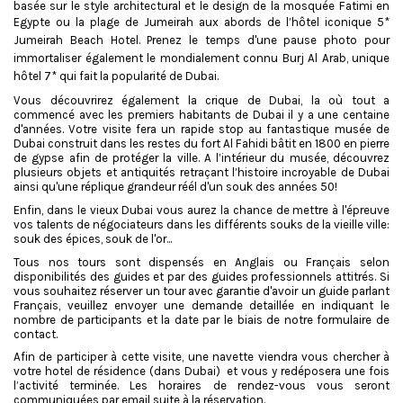
basée sur le style architectural et le design de la mosquée Fatimi en
Egypte ou
la plage de Jumeirah aux abords de l’hôtel iconique 5*
Jumeirah Beach Hotel. Prenez le temps d'une pause photo pour
immortaliser également le mondialement connu Burj Al Arab, unique
hôtel 7* qui fait la popularité de Dubai.
Vous découvrirez également la crique de Dubai, la où tout a
commencé avec les premiers habitants de Dubai il y a une centaine
d'années. Votre visite fera un rapide stop au fantastique musée de
Dubai construit dans les restes du fort Al Fahidi bâtit en 1800 en pierre
de gypse afin de protéger la ville. A l’intérieur du musée, découvrez
plusieurs objets et antiquités retraçant l’histoire incroyable de Dubai
ainsi qu'une réplique grandeur réél d'un souk des années 50!
Enfin, dans le vieux Dubai vous aurez la chance de mettre à l'épreuve
vos talents de négociateurs dans les différents souks de la vieille ville:
souk des épices, souk de l'or...
Tous nos tours sont dispensés en Anglais ou Français selon
disponibilités des guides et par des guides professionnels attitrés. Si
vous souhaitez réserver un tour avec garantie d'avoir un guide parlant
Français, veuillez envoyer une demande detaillée en indiquant le
nombre de participants et la date par le biais de notre formulaire de
contact.
Afin de participer à cette visite, une navette viendra vous chercher à
votre hotel de résidence (dans Dubai) et vous y redéposera une fois
l’activité terminée. Les horaires de rendez-vous vous seront
communiquées par email suite à la réservation.