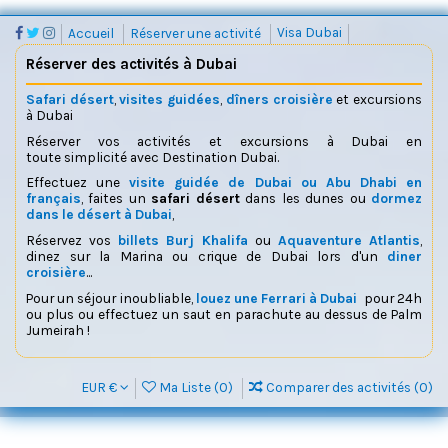
Accueil
Réserver une activité
Visa Dubai
Réserver des activités à Dubai
Safari désert
,
visites guidées
,
dîners croisière
et excursions
à Dubai
Réserver vos activités et excursions à Dubai en
toute simplicité avec Destination Dubai.
Effectuez une
visite guidée de Dubai ou Abu Dhabi en
français
, faites un
safari désert
dans les dunes ou
dormez
dans le désert à Dubai
,
Réservez vos
billets Burj Khalifa
ou
Aquaventure Atlantis
,
dinez sur la Marina ou crique de Dubai lors d'un
diner
croisière
...
Pour un séjour inoubliable,
louez une Ferrari à Dubai
pour 24h
ou plus ou effectuez un saut en parachute au dessus de Palm
Jumeirah !
EUR €
Ma Liste (
0
)
Comparer des activités (
0
)