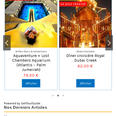
Le plus réservé
Billets Parcs & Attractions
Dîners Croisière
Aquaventure + Lost
Dîner croisière Royal
Chambers Aquarium
Dubai Creek
(Atlantis – Palm
62,00 €
Jumeirah)
79,00 €
Afficher
Afficher
Powered by
GetYourGuide
Nos Derniers Articles