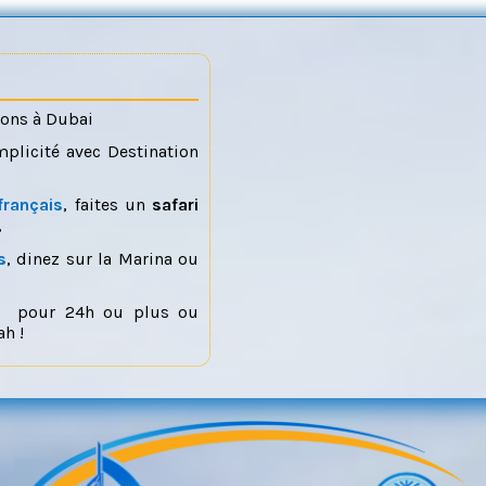
ions à Dubai
mplicité avec Destination
français
, faites un
safari
,
s
, dinez sur la Marina ou
pour 24h ou plus ou
h !