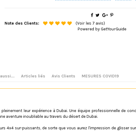
Note des Clients:
(Voir les 7 avis)
Powered by
GetYourGuide
ussi...
Articles liés
Avis Clients
MESURES COVID19
re pleinement leur expérience à Dubai. Une équipe professionnelle de co
e aventure inoubliable au travers du désert de Dubai.
s 4x4 sur-puissants, de sorte que vous aurez l'impression de glisser sur l