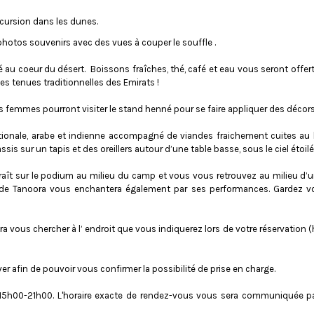
xcursion dans les dunes.
hotos souvenirs avec des vues à couper le souffle .
u coeur du désert. Boissons fraîches, thé, café et eau vous seront offerts 
s tenues traditionnelles des Emirats !
s femmes pourront visiter le stand henné pour se faire appliquer des décors
nationale, arabe et indienne accompagné de viandes fraichement cuites au 
is sur un tapis et des oreillers autour d’une table basse, sous le ciel étoilé
raît sur le podium au milieu du camp et vous vous retrouvez au milieu d’u
 de Tanoora vous enchantera également par ses performances. Gardez vo
ra vous chercher à l’ endroit que vous indiquerez lors de votre réservation
r afin de pouvoir vous confirmer la possibilité de prise en charge.
 15h00-21h00. L'horaire exacte de rendez-vous vous sera communiquée par 