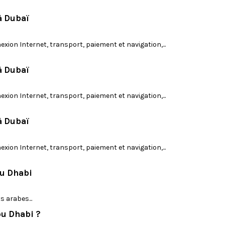
Non
Oui
Non
Signaler cet avis
à Dubaï
Annulable jusqu'à 5j avant la date avec frais d'ann
ubai:
xion Internet, transport, paiement et navigation,...
Modifiable sous réserve de disponibilité
s d'envoyer votre retour d'expérience. Nous sommes heureux que l'activité ait r
e aux équipes et espérons vous accueillir à nouveau lors d'un prochain séjour
à Dubaï
xion Internet, transport, paiement et navigation,...
nt
Programme / Contenu activité
e, chauffeur,...)
Qualité du repas
à Dubaï
xion Internet, transport, paiement et navigation,...
 Rapide, paiement par paypal très bien. réponse par mail rapide et cla
t guide et propreté du véhicule : Chauffeur ponctuel, véhicule propre, 
bu Dhabi
epas servit : repas correct ainsi que la cadre sympatique.
 arabes...
Oui
Non
Signaler cet avis
bu Dhabi ?