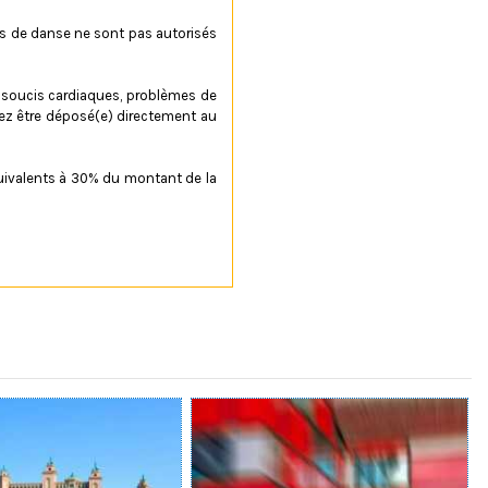
es de danse ne sont pas autorisés
es soucis cardiaques, problèmes de
vez être déposé(e) directement au
équivalents à 30% du montant de la
justées d'après les indications
Transport inclut !
es 5 mythes du safari
ésert à Dubai
es safaris désert sont une
es activités les plus
anisation et la réservation
opulaires et les plus
se sont bien passé et il n'y a
risées par les touristes en
 aquatique Aquaventure, la
site à Dubai. Voici les 3