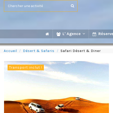
L' Agence
Réserve
Accueil
Désert & Safaris
Safari Désert & Diner
Transport inclut !