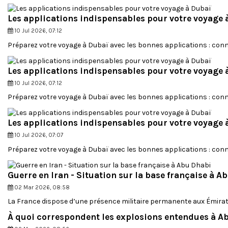
190,00 €
55,00 €
Nuit dans le désert
Cet avis vous a-t-il été utile ?
Les applications indispensables pour votre voyage 
Afficher
Afficher
Conditions d'annulation / remboursement
10 Jul 2026, 07:12
Réponse de Destination D
Préparez votre voyage à Dubaï avec les bonnes applications : conne
Conditions de modification
Merci d'avoir pris le temp
transmettons votre messag
Les applications indispensables pour votre voyage 
10 Jul 2026, 07:12
Préparez votre voyage à Dubaï avec les bonnes applications : conne
Réservation / Service Clie
Ourmières Delpech - Avril 2015
Attitude du personnel (guid
Client vérifié
Qualité du spectacle
Les applications indispensables pour votre voyage 
10 Jul 2026, 07:07
Service client efficace
Préparez votre voyage à Dubaï avec les bonnes applications : conne
06/04/2015
Procédure de réservation :
et attitude du chauffeur e
Guerre en Iran - Situation sur la base française à A
<br /> <br /> Qualité du r
02 Mar 2026, 08:58
La France dispose d’une présence militaire permanente aux Émirats
Cet avis vous a-t-il été utile ?
À quoi correspondent les explosions entendues à A