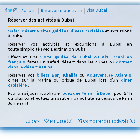
Accueil
Réserver une activité
Visa Dubai
Réserver des activités à Dubai
Safari désert
,
visites guidées
,
dîners croisière
et excursions
à Dubai
Réserver vos activités et excursions à Dubai en
toute simplicité avec Destination Dubai.
Effectuez une
visite guidée de Dubai ou Abu Dhabi en
français
, faites un
safari désert
dans les dunes ou
dormez
dans le désert à Dubai
,
Réservez vos
billets Burj Khalifa
ou
Aquaventure Atlantis
,
dinez sur la Marina ou crique de Dubai lors d'un
diner
croisière
...
Pour un séjour inoubliable,
louez une Ferrari à Dubai
pour 24h
ou plus ou effectuez un saut en parachute au dessus de Palm
Jumeirah !
EUR €
Ma Liste (
0
)
Comparer des activités (
0
)