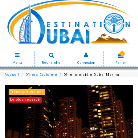
0
Menu
Rechercher
Connexion
Panier
Accueil
Dîners Croisière
Dîner croisière Dubai Marina
Transport inclut !
Le plus réservé