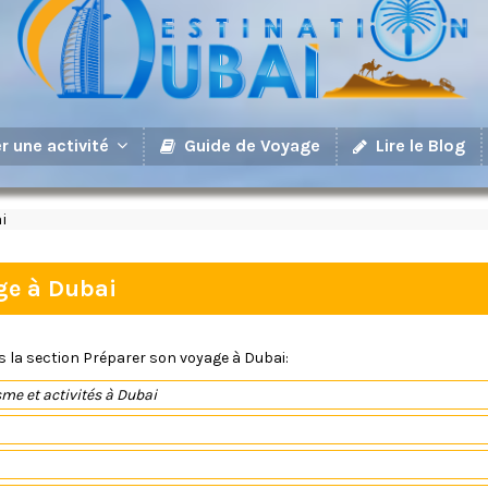
Guide de Voyage
Lire le Blog
r une activité
i
ge à Dubai
s la section Préparer son voyage à Dubai:
sme et activités à Dubai