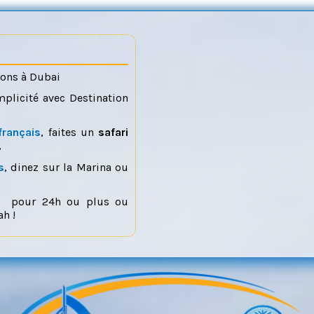
ions à Dubai
mplicité avec Destination
français
, faites un
safari
,
s
, dinez sur la Marina ou
pour 24h ou plus ou
h !