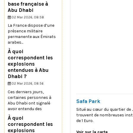
base française à
Abu Dhabi
02 Mar 2026, 08:58
La France dispose d’une
présence militaire
permanente aux Émirats
arabes...
À quoi
correspondent les
explosions
entendues à Abu
Dhabi ?
02 Mar 2026, 08:56
Ces derniers jours,
certaines personnes à
Safa Park
Abu Dhabi ont signalé
avoir entendu des
Situé au cœur du quartier de
trouvent de nombreuses instal
À quoi
de 1 Euro.
correspondent les
explosions
Voir sur la carte