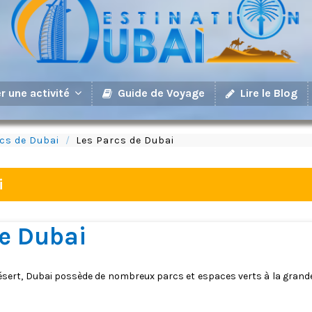
Guide de Voyage
Lire le Blog
r une activité
cs de Dubai
Les Parcs de Dubai
i
de Dubai
désert, Dubai possède de nombreux parcs et espaces verts à la grande 