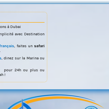
ions à Dubai
mplicité avec Destination
français
, faites un
safari
,
s
, dinez sur la Marina ou
pour 24h ou plus ou
h !