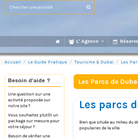
L' Agence
Réserve
Accueil
Le Guide Pratique
Tourisme à Dubai
Les Par
Besoin d'aide ?
Les Parcs de Duba
Une question sur une
activité proposée sur
Les parcs 
notre site ?
Vous souhaitez plutôt un
package sur mesure pour
Bien que située au milieu du 
votre séjour ?
populaires de la ville.
Besoin de vérifier une