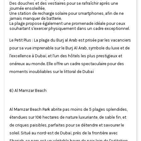
Des douches et des vestiaires pour se rafraîchir après une
journée ensoleillée,
Une station de recharge solaire pour smartphones, afin de ne
jamais manquer de batterie.
La plage propose également une promenade idéale pour ceux
souhaitant s'exercer physiquement dans un cadre exceptionnel.
Le Petit Plus : La plage du Burj al Arab est prisée par les vacanciers
pour sa vue imprenable sur le Burj Al Arab, symbole du luxe et de
l'excellence à Dubaï, et l'un des hôtels les plus prestigieux et
onéreux au monde. Elle offre un cadre spectaculaire pour des
moments inoubliables sur le littoral de Dubaï
6) Al Mamzar Beach
Al Mamzar Beach Park abrite pas moins de 5 plages splendides,
étendues sur 106 hectares de nature luxuriante, de sable fin, et
de criques paisibles, parfaites pour se détendre et savourer le
soleil. Situé au nord-est de Dubaï, près de la frontière avec
Sharjah, ce parc est un véritable havre de paix loin de l'agitation