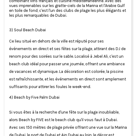
combinant vins français et cuisine méditerranéenne. Avec des
vues imprenables sur les gratte-ciels de la Marina et l'Arabie Gulf
en toile de fond, c'est l'un des clubs de plage les plus élégants et
les plus remarquables de Dubaï.
3) Soul Beach Dubai
Ce lieu situé en dehors de la ville est réputé pour ses
événements en direct et ses fêtes sur la plage, attirant des DJ de
renom pour des soirées sur le sable. Localisé à Jebel Ali, c'est un
beach club idéal pour passer une journée, offrant une ambiance
de vacances et dynamique. La décoration est colorée, la piscine
est rafraîchissante, et les événements en direct sont amplement
suffisants pour attirer les foules le week-end.
4) Beach by Five Palm Dubai
Si vous êtes à la recherche d'une fête sur la plage inoubliable,
alors Beach by FIVE est le beach club qu'il vous faut à Dubaï.
Avec ses 150 mètres de plage privée offrant une vue sur la Marina
de Dubaï, le port de Dubaï et Ain Dubai au loin, le décor est