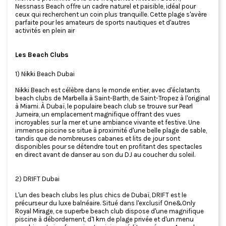
Nessnass Beach offre un cadre naturel et paisible, idéal pour
ceux qui recherchent un coin plus tranquille. Cette plage s'avère
parfaite pour les amateurs de sports nautiques et d'autres
activités en plein air
Les Beach Clubs
1) Nikki Beach Dubai
Nikki Beach est célèbre dans le monde entier, avec d'éclatants
beach clubs de Marbella à Saint-Barth, de Saint-Tropez à l'original
à Miami. À Dubaï, le populaire beach club se trouve sur Pearl
Jumeira, un emplacement magnifique offrant des vues
incroyables sur la mer et une ambiance vivante et festive. Une
immense piscine se situe à proximité d'une belle plage de sable,
tandis que de nombreuses cabanes et lits de jour sont
disponibles pour se détendre tout en profitant des spectacles
en direct avant de danser au son du DJ au coucher du soleil.
2) DRIFT Dubai
L'un des beach clubs les plus chics de Dubaï, DRIFT est le
précurseur du luxe balnéaire. Situé dans l'exclusif One&Only
Royal Mirage, ce superbe beach club dispose d'une magnifique
piscine à débordement, d'1 km de plage privée et d'un menu