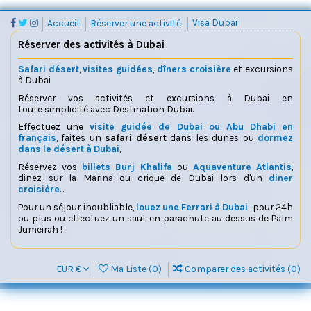
Accueil
Réserver une activité
Visa Dubai
Réserver des activités à Dubai
Safari désert
,
visites guidées
,
dîners croisière
et excursions
à Dubai
Réserver vos activités et excursions à Dubai en
toute simplicité avec Destination Dubai.
Effectuez une
visite guidée de Dubai ou Abu Dhabi en
français
, faites un
safari désert
dans les dunes ou
dormez
dans le désert à Dubai
,
Réservez vos
billets Burj Khalifa
ou
Aquaventure Atlantis
,
dinez sur la Marina ou crique de Dubai lors d'un
diner
croisière
...
Pour un séjour inoubliable,
louez une Ferrari à Dubai
pour 24h
ou plus ou effectuez un saut en parachute au dessus de Palm
Jumeirah !
EUR €
Ma Liste (
0
)
Comparer des activités (
0
)