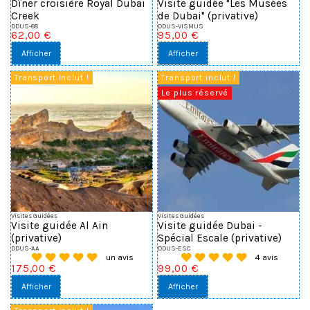
Dîner croisière Royal Dubai
Visite guidée "Les Musées
Creek
de Dubai" (privative)
DDUS-88
DDUS-VISMUS
62,00 €
95,00 €
Afficher
Afficher
Transport inclut !
Transport inclut !
Le plus réservé
Visites Guidées
Visites Guidées
Visite guidée Al Ain
Visite guidée Dubai -
(privative)
Spécial Escale (privative)
DDUS-AA
DDUS-ESC
un avis
4 avis
175,00 €
99,00 €
Afficher
Afficher