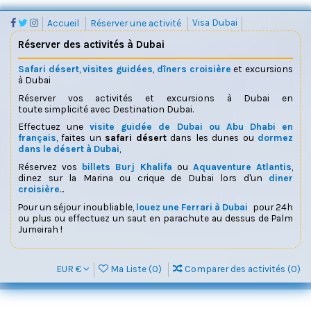
Accueil
Réserver une activité
Visa Dubai
Réserver des activités à Dubai
Safari désert
,
visites guidées
,
dîners croisière
et excursions
à Dubai
Réserver vos activités et excursions à Dubai en
toute simplicité avec Destination Dubai.
Effectuez une
visite guidée de Dubai ou Abu Dhabi en
français
, faites un
safari désert
dans les dunes ou
dormez
dans le désert à Dubai
,
Réservez vos
billets Burj Khalifa
ou
Aquaventure Atlantis
,
dinez sur la Marina ou crique de Dubai lors d'un
diner
croisière
...
Pour un séjour inoubliable,
louez une Ferrari à Dubai
pour 24h
ou plus ou effectuez un saut en parachute au dessus de Palm
Jumeirah !
EUR €
Ma Liste (
0
)
Comparer des activités (
0
)