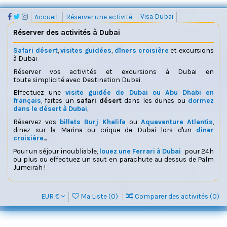
Accueil
Réserver une activité
Visa Dubai
Réserver des activités à Dubai
Safari désert
,
visites guidées
,
dîners croisière
et excursions
à Dubai
Réserver vos activités et excursions à Dubai en
toute simplicité avec Destination Dubai.
Effectuez une
visite guidée de Dubai ou Abu Dhabi en
français
, faites un
safari désert
dans les dunes ou
dormez
dans le désert à Dubai
,
Réservez vos
billets Burj Khalifa
ou
Aquaventure Atlantis
,
dinez sur la Marina ou crique de Dubai lors d'un
diner
croisière
...
Pour un séjour inoubliable,
louez une Ferrari à Dubai
pour 24h
ou plus ou effectuez un saut en parachute au dessus de Palm
Jumeirah !
EUR €
Ma Liste (
0
)
Comparer des activités (
0
)