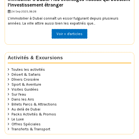
l’investissement étranger
24 Sep 2025, 06:26
L’immobilier à Dubaï connaît un essor fulgurant depuis plusieurs
années. La ville attire aussi bien les expatriés que...
Voir + d'articles
Activités & Excursions
Toutes les activités
Désert & Safaris
Dîners Croisière
Sport & Aventure
Visites Guidées
Sur l'eau
Dans les Airs
Billets Parcs & Attractions
Au delà de Dubai
Packs Activités & Promos
Le Luxe
Offres Spéciales
Transferts & Transport