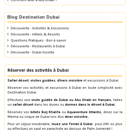
Comment aller à Abu Dhabi ?
Blog Destination Dubai
Découverte - Activités & Excursions
Découverte - Hôtels & Resorts
Questions Pratiques - Bon à savoir
Découverte - Restaurants à Dubai
Découverte - Dubai Insolite
Réserver des activités à Dubai
Safari désert
,
visites guidées
,
dîners croisière
et excursions à Dubai
Réserver vos activités et excursions à Dubai en toute simplicité avec
Destination Dubai.
Effectuez une
visite guidée de Dubai ou Abu Dhabi en français
, faites
un
safari désert
dans les dunes ou
dormez dans le désert à Dubai
,
Réservez vos
billets Burj Khalifa
ou
Aquaventure Atlantis
, dinez sur la
Marina ou crique de Dubai lors d'un
diner croisière
...
Pour un séjour inoubliable,
louez une Ferrari à Dubai
pour 24h ou plus
ou effectuez un saut en parachute au dessus de Palm Jumeirah !