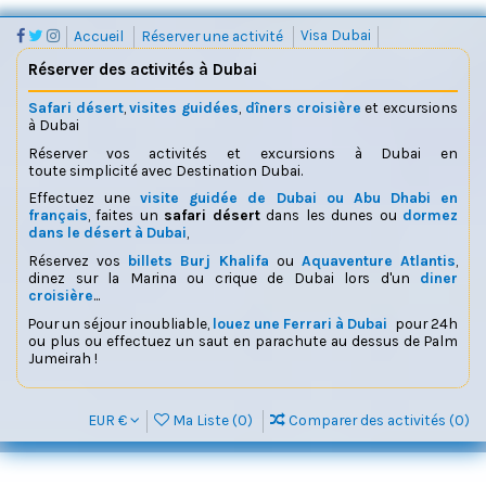
Accueil
Réserver une activité
Visa Dubai
Réserver des activités à Dubai
Safari désert
,
visites guidées
,
dîners croisière
et excursions
à Dubai
Réserver vos activités et excursions à Dubai en
toute simplicité avec Destination Dubai.
Effectuez une
visite guidée de Dubai ou Abu Dhabi en
français
, faites un
safari désert
dans les dunes ou
dormez
dans le désert à Dubai
,
Réservez vos
billets Burj Khalifa
ou
Aquaventure Atlantis
,
dinez sur la Marina ou crique de Dubai lors d'un
diner
croisière
...
Pour un séjour inoubliable,
louez une Ferrari à Dubai
pour 24h
ou plus ou effectuez un saut en parachute au dessus de Palm
Jumeirah !
EUR €
Ma Liste (
0
)
Comparer des activités (
0
)