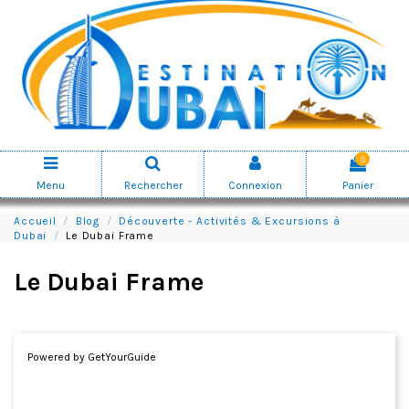
0
Menu
Rechercher
Connexion
Panier
Accueil
Blog
Découverte - Activités & Excursions à
Dubai
Le Dubai Frame
Le Dubai Frame
Powered by
GetYourGuide