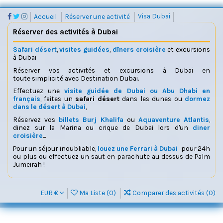
Accueil
Réserver une activité
Visa Dubai
Réserver des activités à Dubai
Safari désert
,
visites guidées
,
dîners croisière
et excursions
à Dubai
Réserver vos activités et excursions à Dubai en
toute simplicité avec Destination Dubai.
Effectuez une
visite guidée de Dubai ou Abu Dhabi en
français
, faites un
safari désert
dans les dunes ou
dormez
dans le désert à Dubai
,
Réservez vos
billets Burj Khalifa
ou
Aquaventure Atlantis
,
dinez sur la Marina ou crique de Dubai lors d'un
diner
croisière
...
Pour un séjour inoubliable,
louez une Ferrari à Dubai
pour 24h
ou plus ou effectuez un saut en parachute au dessus de Palm
Jumeirah !
EUR €
Ma Liste (
0
)
Comparer des activités (
0
)