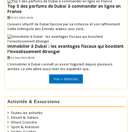
Top 5 des parfums de Dubaï à commander en ligne en
France
07 Oct 2025, 04:54
L'univers olfactif de Dubaï fascine par sa richesse et son raffinement.
Cette métropole des Émirats arabes unis s'est...
Immobilier à Dubaï : les avantages fiscaux qui boostent
l’investissement étranger
24 Sep 2025, 06:26
L’immobilier à Dubaï connaît un essor fulgurant depuis plusieurs
années. La ville attire aussi bien les expatriés que...
Voir + d'articles
Activités & Excursions
Toutes les activités
Désert & Safaris
Dîners Croisière
Sport & Aventure
Visites Guidées