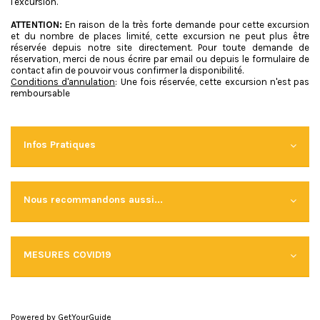
l'excursion.
"
>
ATTENTION:
En raison de la très forte demande pour cette excursion
&
et du nombre de places limité, cette excursion ne peut plus être
t
réservée depuis notre site directement. Pour toute demande de
i
réservation, merci de nous écrire par email ou depuis le formulaire de
m
contact afin de pouvoir vous confirmer la disponibilité.
e
Conditions d'annulation
: Une fois réservée, cette excursion n'est pas
s
remboursable
;
<
/
b
Infos Pratiques
u
t
t
o
n
Nous recommandons aussi...
>
I
N
F
O
MESURES COVID19
:
C
e
t
t
Powered by
GetYourGuide
e