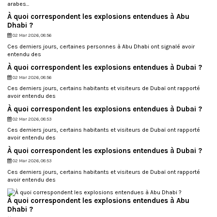
arabes...
l
i
À quoi correspondent les explosions entendues à Abu
t
Dhabi ?
é
02 Mar 2026, 08:56
e
n
Ces derniers jours, certaines personnes à Abu Dhabi ont signalé avoir
r
entendu des
a
À quoi correspondent les explosions entendues à Dubai ?
i
s
02 Mar 2026, 08:56
o
Ces derniers jours, certains habitants et visiteurs de Dubaï ont rapporté
n
avoir entendu des
d
À quoi correspondent les explosions entendues à Dubai ?
u
n
02 Mar 2026, 08:53
o
Ces derniers jours, certains habitants et visiteurs de Dubaï ont rapporté
m
avoir entendu des
b
r
À quoi correspondent les explosions entendues à Dubai ?
e
02 Mar 2026, 08:53
d
e
Ces derniers jours, certains habitants et visiteurs de Dubaï ont rapporté
p
avoir entendu des
l
a
À quoi correspondent les explosions entendues à Abu
c
Dhabi ?
e
s