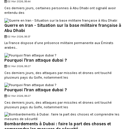
02 Mar 2026, 08:44
l
Ces derniers jours, certaines personnes à Abu Dhabi ont signalé avoir
i
entendu des
m
i
t
Guerre en Iran - Situation sur la base militaire française à
é
Abu Dhabi
e
s
02 Mar 2026, 08:37
e
La France dispose d’une présence militaire permanente aux Émirats
t
arabes...
n
e
Pourquoi l'Iran attaque dubai ?
p
e
02 Mar 2026, 08:27
u
Ces derniers jours, des attaques par missiles et drones ont touché
t
plusieurs pays du Golfe, notamment les
ê
t
r
Pourquoi l'Iran attaque dubai ?
e
02 Mar 2026, 08:27
r
é
Ces derniers jours, des attaques par missiles et drones ont touché
s
plusieurs pays du Golfe, notamment les
e
r
v
Bombardements à Dubai : faire la part des choses et
é
e