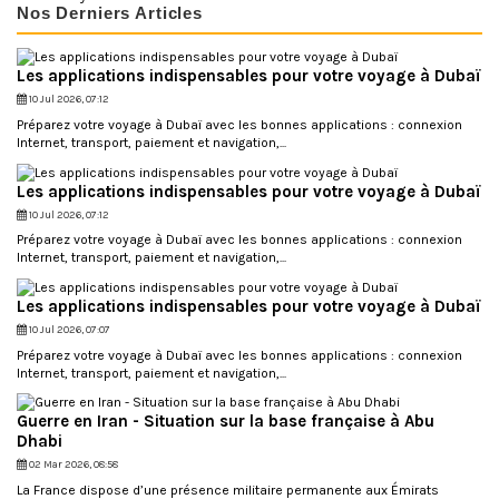
Nos Derniers Articles
a
c
t
i
Les applications indispensables pour votre voyage à Dubaï
v
10 Jul 2026, 07:12
i
t
Préparez votre voyage à Dubaï avec les bonnes applications : connexion
é
Internet, transport, paiement et navigation,...
e
s
Les applications indispensables pour votre voyage à Dubaï
t
s
10 Jul 2026, 07:12
o
Préparez votre voyage à Dubaï avec les bonnes applications : connexion
u
Internet, transport, paiement et navigation,...
m
i
s
Les applications indispensables pour votre voyage à Dubaï
e
10 Jul 2026, 07:07
à
Préparez votre voyage à Dubaï avec les bonnes applications : connexion
d
Internet, transport, paiement et navigation,...
i
s
p
Guerre en Iran - Situation sur la base française à Abu
o
Dhabi
n
i
02 Mar 2026, 08:58
b
La France dispose d’une présence militaire permanente aux Émirats
i