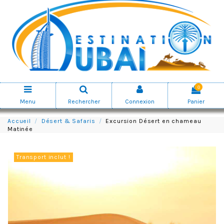
0
Menu
Rechercher
Connexion
Panier
Accueil
Désert & Safaris
Excursion Désert en chameau
Matinée
Transport inclut !