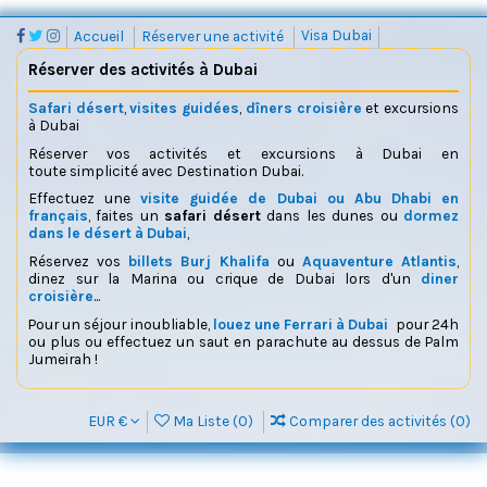
Accueil
Réserver une activité
Visa Dubai
Réserver des activités à Dubai
Safari désert
,
visites guidées
,
dîners croisière
et excursions
à Dubai
Réserver vos activités et excursions à Dubai en
toute simplicité avec Destination Dubai.
Effectuez une
visite guidée de Dubai ou Abu Dhabi en
français
, faites un
safari désert
dans les dunes ou
dormez
dans le désert à Dubai
,
Réservez vos
billets Burj Khalifa
ou
Aquaventure Atlantis
,
dinez sur la Marina ou crique de Dubai lors d'un
diner
croisière
...
Pour un séjour inoubliable,
louez une Ferrari à Dubai
pour 24h
ou plus ou effectuez un saut en parachute au dessus de Palm
Jumeirah !
EUR €
Ma Liste (
0
)
Comparer des activités (
0
)