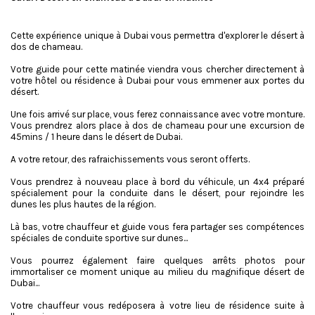
i
s
s
Cette expérience unique à Dubai vous permettra d'explorer le désert à
=
dos de chameau.
"
a
Votre guide pour cette matinée viendra vous chercher directement à
l
votre hôtel ou résidence à Dubai pour vous emmener aux portes du
e
désert.
r
t
Une fois arrivé sur place, vous ferez connaissance avec votre monture.
"
Vous prendrez alors place à dos de chameau pour une excursion de
a
45mins / 1 heure dans le désert de Dubai.
r
i
A votre retour, des rafraichissements vous seront offerts.
a
-
Vous prendrez à nouveau place à bord du véhicule, un 4x4 préparé
h
spécialement pour la conduite dans le désert, pour rejoindre les
i
dunes les plus hautes de la région.
d
d
Là bas, votre chauffeur et guide vous fera partager ses compétences
e
spéciales de conduite sportive sur dunes...
n
=
Vous pourrez également faire quelques arrêts photos pour
"
immortaliser ce moment unique au milieu du magnifique désert de
t
Dubai...
r
u
Votre chauffeur vous redéposera à votre lieu de résidence suite à
e