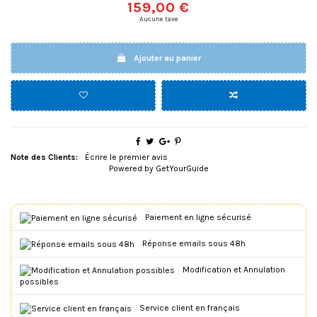
159,00 €
-
Aucune taxe
d
i
s
m
Ajouter au panier
i
s
s
a
b
l
e
"
Note des Clients:
Écrire le premier avis
>
Powered by
GetYourGuide
<
b
u
t
t
Paiement en ligne sécurisé
o
n
Réponse emails sous 48h
t
y
Modification et Annulation
p
possibles
e
=
"
Service client en français
b