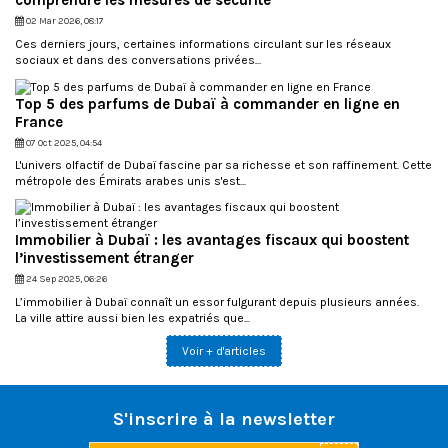
comprendre les mesures de sécurité
d
02 Mar 2026, 08:17
i
Ces derniers jours, certaines informations circulant sur les réseaux
r
sociaux et dans des conversations privées...
e
c
t
Top 5 des parfums de Dubaï à commander en ligne en
e
France
m
e
07 Oct 2025, 04:54
n
L'univers olfactif de Dubaï fascine par sa richesse et son raffinement. Cette
t
métropole des Émirats arabes unis s'est...
d
e
p
Immobilier à Dubaï : les avantages fiscaux qui boostent
u
i
l’investissement étranger
s
24 Sep 2025, 06:26
l
L’immobilier à Dubaï connaît un essor fulgurant depuis plusieurs années.
e
La ville attire aussi bien les expatriés que...
s
i
Voir + d'articles
t
e
.
M
S'inscrire à la newsletter
e
r
c