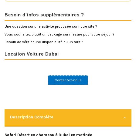
u
t
t
Besoin d'infos supplémentaires ?
o
n
Une question sur une activité proposée sur notre site ?
"
c
Vous souhaitez plutôt un package sur mesure pour votre séjour ?
l
Besoin de vérifier une disponibilité ou un tarif ?
a
s
s
Location Voiture Dubai
=
"
c
l
o
Contactez-nous
s
e
"
d
a
t
a
-
Description Complète
d
i
s
Safari Désert en chameau à Dubai en matinée
m