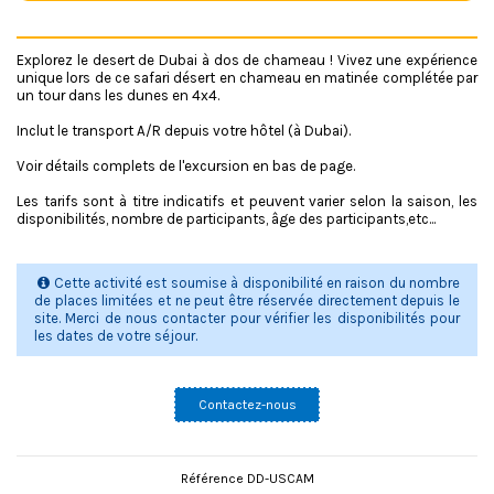
v
c
l
Explorez le desert de Dubai à dos de chameau ! Vivez une expérience
a
unique lors de ce safari désert en chameau en matinée complétée par
s
un tour dans les dunes en 4x4.
s
=
Inclut le transport A/R depuis votre hôtel (à Dubai).
"
a
Voir détails complets de l'excursion en bas de page.
l
e
Les tarifs sont à titre indicatifs et peuvent varier selon la saison, les
r
disponibilités, nombre de participants, âge des participants,etc...
t
a
l
e
Cette activité est soumise à disponibilité en raison du nombre
r
de places limitées et ne peut être réservée directement depuis le
t
site. Merci de nous contacter pour vérifier les disponibilités pour
-
les dates de votre séjour.
i
n
f
Contactez-nous
o
a
l
e
r
Référence
DD-USCAM
t