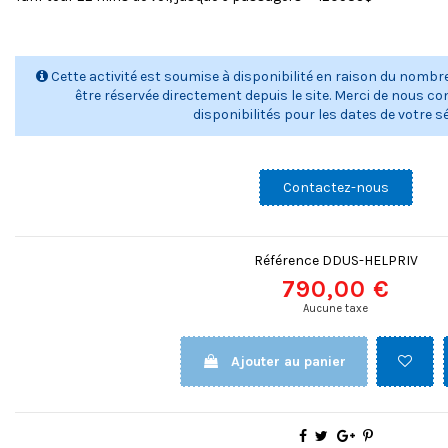
a
l
e
r
Cette activité est soumise à disponibilité en raison du nombre
t
être réservée directement depuis le site. Merci de nous con
a
disponibilités pour les dates de votre sé
l
e
r
t
Contactez-nous
-
i
n
f
Référence
DDUS-HELPRIV
o
790,00 €
a
Aucune taxe
l
e
r
Ajouter au panier
t
-
d
i