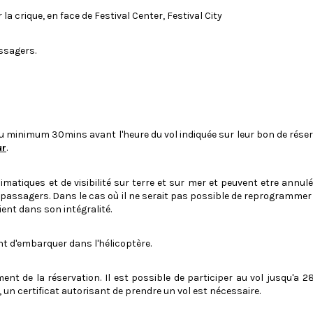
b
 la crique, en face de Festival Center, Festival City
u
t
t
ssagers.
o
n
"
c
l
a
 minimum 30mins avant l'heure du vol indiquée sur leur bon de réser
s
ur
.
s
=
"
matiques et de visibilité sur terre et sur mer et peuvent etre ann
c
passagers. Dans le cas où il ne serait pas possible de reprogrammer l
l
ient dans son intégralité.
o
s
t d'embarquer dans l'hélicoptère.
e
"
d
t de la réservation. Il est possible de participer au vol jusqu'a
a
 un certificat autorisant de prendre un vol est nécessaire.
t
a