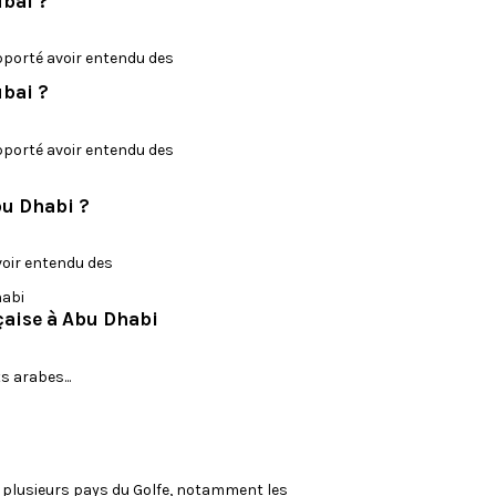
ubai ?
t
o
n
apporté avoir entendu des
>
ubai ?
I
N
F
apporté avoir entendu des
O
:
bu Dhabi ?
C
e
t
voir entendu des
t
e
a
nçaise à Abu Dhabi
c
t
i
 arabes...
v
i
t
é
e
é plusieurs pays du Golfe, notamment les