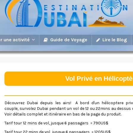
Guide de Voyage
Lire le Blog
r une activité
<
Vol Privé en Hélicoptè
d
i
v
c
l
D
é
couvrez Dubai depuis les airs! A bord d'un hélicoptere priv
a
couple, survolez Dubai pendant un vol de 12 ou 22mins au dessus de
s
Voir détails complet et itinéraire en bas de la page du produit.
s
Tarif tour 12 mins de vol, jusque 6 passagers = 790US$
=
"
Tarif tour 22 mins de vol, jusque 6 passagers = 1205US$