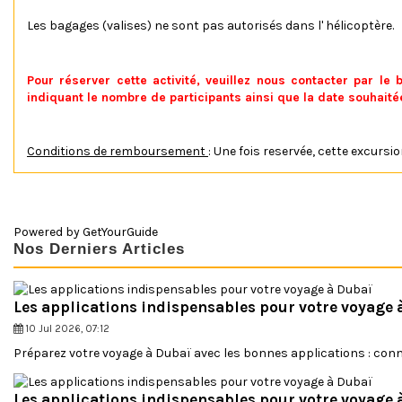
Les bagages (valises) ne sont pas autorisés dans l' hélicoptère.
Pour réserver cette activité, veuillez nous contacter par l
indiquant le nombre de participants ainsi que la date souhaitée
Conditions de remboursement
: Une fois reservée, cette excursi
Suite à l'épidémie de COVID19 à Dubai et ailleurs dans le monde, l
Transport inclut !
Transport inclut !
Activité en français
du gouvernement des EAU et de la municipalité de Dubai.
Tarif enfant disponible
Les mesures ci-dessous doivent être appliquées afin de garantir 
Powered by
GetYourGuide
Activité privative
Nos Derniers Articles
- Désinfection des véhicules et des équipements régulier
- Distance physique de 2m minimum
Transport inclut
- Port du masque obligatoire
Départ possible
- Utilisation de gel désinfectant
Les applications indispensables pour votre voyage 
- Vérification de la température afin de pouvoir prendre part à l'ac
10 Jul 2026, 07:12
Conditions d'annulation / remboursement
- Formation du personnel aux mesures de sécurité et d'hygiène en
Préparez votre voyage à Dubaï avec les bonnes applications : conne
- Utilisation de vaisselle jetable pour les repas
Le Luxe
Désert & Safaris
Conditions de modification
- Limitation de la capacité maximum en terme de nombre de par
Safari Désert Luxe &
Safari Désert VIP
- Limitation du nombre maximum de participants par véhicule, 
Diner
Hummer
Les applications indispensables pour votre voyage 