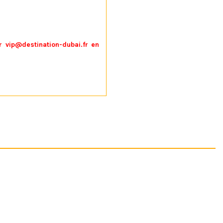
ur
vip@destination-dubai.fr
en
justées d'après les indications
ulation de 30%
Dans les Airs
Vol Privé en Hydravion
3 700,00 €