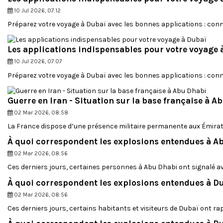
- En fonction du nombre total de participants, les buffets libre
179,00 €
un avis
10 Jul 2026, 07:12
normes d'hygiène et de sécurité maximum
504,00 €
Préparez votre voyage à Dubaï avec les bonnes applications : conne
Afficher
Afficher
Tout changement de programme ou procédure pour les excursions 
Les applications indispensables pour votre voyage 
doivent être strictement appliquées par les organisateurs, perso
10 Jul 2026, 07:07
Préparez votre voyage à Dubaï avec les bonnes applications : conne
Guerre en Iran - Situation sur la base française à A
02 Mar 2026, 08:58
La France dispose d’une présence militaire permanente aux Émirats
À quoi correspondent les explosions entendues à A
02 Mar 2026, 08:56
Ces derniers jours, certaines personnes à Abu Dhabi ont signalé a
À quoi correspondent les explosions entendues à D
02 Mar 2026, 08:56
Ces derniers jours, certains habitants et visiteurs de Dubaï ont r