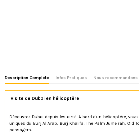
Description Complète
Infos Pratiques
Nous recommandons a
Visite de Dubai en hélicoptère
Découvrez Dubai depuis les airs! A bord d'un hélicoptère
, vous
uniques du Burj Al Arab, Burj Khalifa, The Palm Jumeirah, Old T
passagers.