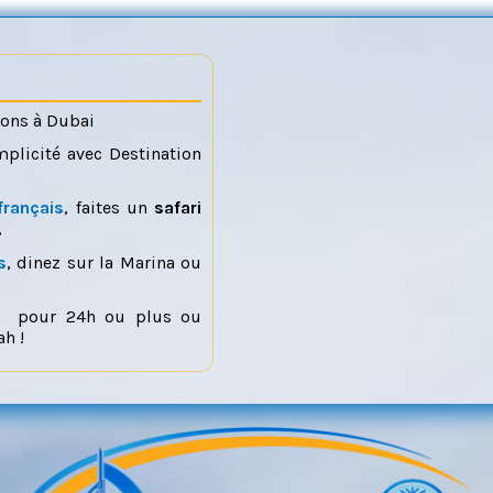
ions à Dubai
mplicité avec Destination
français
, faites un
safari
,
s
, dinez sur la Marina ou
pour 24h ou plus ou
h !