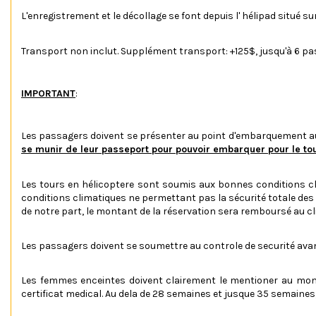
L'enregistrement et le décollage se font depuis l' hélipad situé sur
Transport non inclut. Supplément transport: +125$, jusqu'à 6 pa
IMPORTANT
:
Les passagers doivent se présenter au point d'embarquement au
se munir de leur passeport pour pouvoir embarquer pour le to
Les tours en hélicoptere sont soumis aux bonnes conditions cli
conditions climatiques ne permettant pas la sécurité totale des 
de notre part, le montant de la réservation sera remboursé au cl
Les passagers doivent se soumettre au controle de securité avan
Les femmes enceintes doivent clairement le mentioner au momen
certificat medical. Au dela de 28 semaines et jusque 35 semaines,