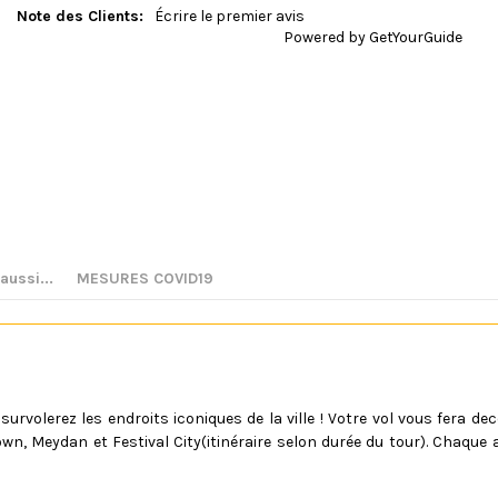
s
Note des Clients:
Écrire le premier avis
m
Powered by
GetYourGuide
i
s
s
a
b
l
e
"
>
<
b
u
ussi...
MESURES COVID19
t
t
o
n
t
y
 survolerez les endroits iconiques de la ville ! Votre vol vous fera de
p
own, Meydan et Festival City(itinéraire selon durée du tour). Chaque 
e
=
"